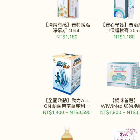
【清爽有感】普特緩潔
【安心守護】普治
淨慕斯 40mL
口保護軟膏 30m
NT$1,180
NT$1,180
【全面啟動】勁力ALL
【媽咪首選】
ON 葫蘆芭南薑專利複
WiWiMed 卵磷
方
益生菌
NT$1,400
~
NT$3,590
NT$1,800
~
NT$3,