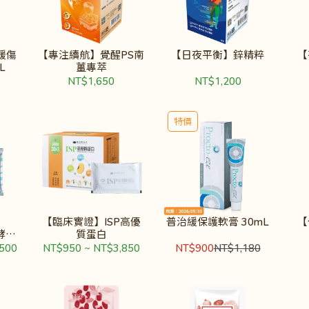
緩傷
【專注續航】覺醒PS南
【日夜平衡】鋅精粹
【
L
薑專萃
NT$1,650
NT$1,200
特價
【臨床實證】ISP高優
普治緩保護軟膏 30mL
【
脂酵素
質蛋白
500
NT$950
~
NT$3,850
NT$900
NT$1,180