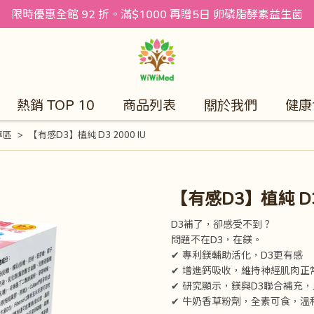
限時優惠全館 92 折。滿$1000 再贈5日 卵磷脂酵素益生菌
熱銷 TOP 10
商品列表
關於我們
健康
專區
【有感D3】植純 D3 2000 IU
【有感D3】植純 D3 
D3補了，卻感受不到？
問題不在D3，在鎂。
✔ 專利鎂輔助活化，D3更有感
✔ 增進鈣吸收，維持神經肌肉正
✔ 研究顯示，鎂與D3聯合補充
✔ 牛奶香草粉劑，全素可食，溫