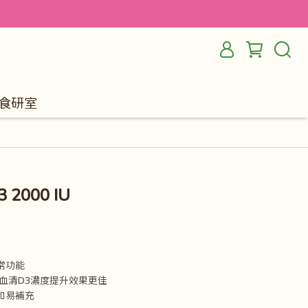
食研室
2000 IU
常功能
，血清D3濃度提升效果更佳
和易補充