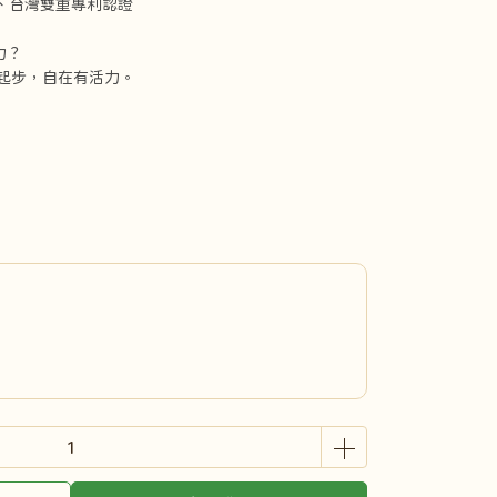
、台灣雙重專利認證
力？
鬆起步，自在有活力。