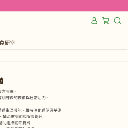
食研室
菌
複方膠囊。
撐訓練後的恢復與日常活力。
調節腸道生理機能，維持消化道健康基礎
，幫助維持關節所需養分
幫助維持關節潤滑