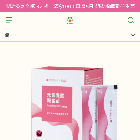
限時優惠全館 92 折。滿$1000 再贈5日 卵磷脂酵素益生菌