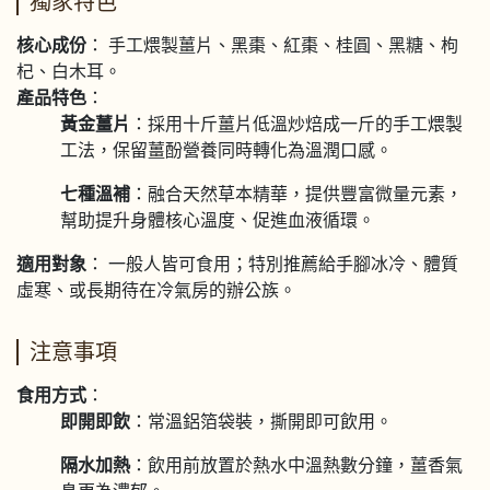
獨家特色
核心成份
： 手工煨製薑片、黑棗、紅棗、桂圓、黑糖、枸
杞、白木耳。
產品特色
：
黃金薑片
：採用十斤薑片低溫炒焙成一斤的手工煨製
工法，保留薑酚營養同時轉化為溫潤口感。
七種溫補
：融合天然草本精華，提供豐富微量元素，
幫助提升身體核心溫度、促進血液循環。
適用對象
： 一般人皆可食用；特別推薦給手腳冰冷、體質
虛寒、或長期待在冷氣房的辦公族。
注意事項
食用方式
：
即開即飲
：常溫鋁箔袋裝，撕開即可飲用。
隔水加熱
：飲用前放置於熱水中溫熱數分鐘，薑香氣