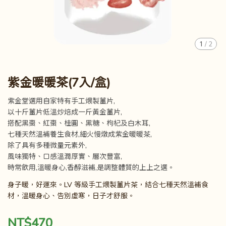
1
/
2
紫金暖暖茶(7入/盒)
紫金堂選用自家特有手工煨製薑片,
以十斤薑片低溫炒焙成一斤黃金薑片,
搭配黑棗、紅棗、桂圓、黑糖、枸杞及白木耳,
七種天然溫補養生食材,細火慢燉成紫金暖暖茶,
除了具有多種微量元素外,
風味獨特、口感溫潤厚實、層次豐富,
時常飲用,溫暖身心,香醇滋補,是調整體質的上上之選。
身子暖，好運來。LV 等級手工煨製薑片茶，結合七種天然溫補食
材，溫暖身心、告別虛寒，日子才舒服。
NT$470