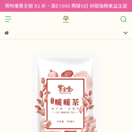
限時優惠全館 92 折。滿$1000 再贈5日 卵磷脂酵素益生菌